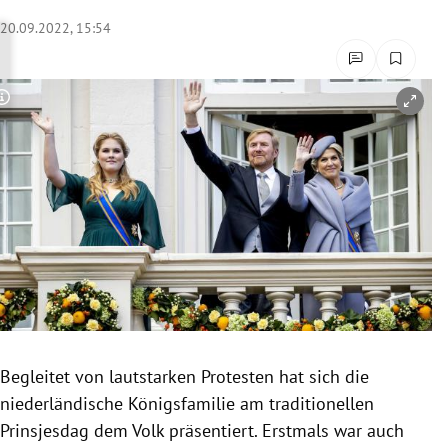
rreich Untermenü
20.09.2022, 15:54
rt Untermenü
Copyright-Hinweis öffnen/schließen
schaft Untermenü
s Untermenü
zeit Untermenü
undheit Untermenü
tur Untermenü
nung Untermenü
Begleitet von lautstarken Protesten hat sich die
niederländische Königsfamilie am traditionellen
lität Untermenü
Prinsjesdag dem Volk präsentiert. Erstmals war auch