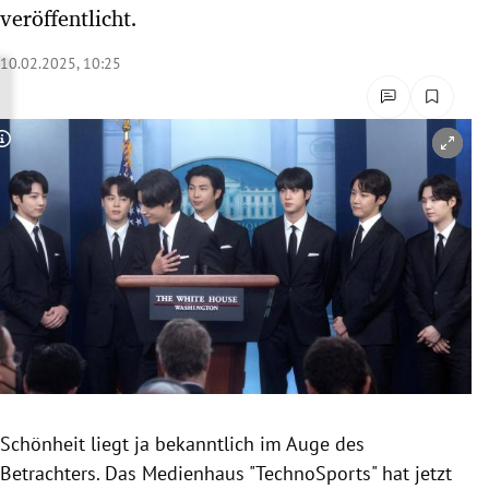
veröffentlicht.
rreich Untermenü
10.02.2025, 10:25
rt Untermenü
schaft Untermenü
Copyright-Hinweis öffnen/schließen
s Untermenü
zeit Untermenü
undheit Untermenü
tur Untermenü
nung Untermenü
lität Untermenü
Schönheit liegt ja bekanntlich im Auge des
Betrachters. Das Medienhaus "TechnoSports" hat jetzt