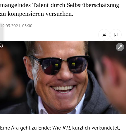
mangelndes Talent durch Selbstüberschätzung
rreich Untermenü
zu kompensieren versuchen.
rt Untermenü
19.03.2021, 05:00
schaft Untermenü
s Untermenü
Copyright-Hinweis öffnen/schließen
zeit Untermenü
undheit Untermenü
tur Untermenü
nung Untermenü
lität Untermenü
Eine Ära geht zu Ende: Wie
RTL
kürzlich verkündetet,