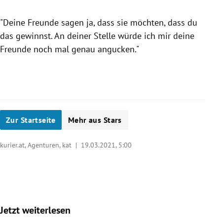
"Das
"Deine Freunde sagen ja, dass sie möchten, dass du
Des
das gewinnst. An deiner Stelle würde ich mir deine
so e
Freunde noch mal genau angucken."
Slide 1 von 13
Zur Startseite
Mehr aus Stars
kurier.at, Agenturen, kat |
19.03.2021, 5:00
Jetzt weiterlesen