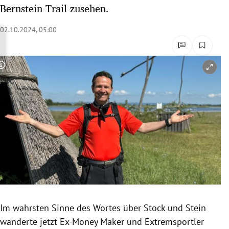
Bernstein-Trail zusehen.
rreich Untermenü
02.10.2024, 05:00
rt Untermenü
schaft Untermenü
Copyright-Hinweis öffnen/schließen
s Untermenü
zeit Untermenü
undheit Untermenü
tur Untermenü
nung Untermenü
lität Untermenü
Im wahrsten Sinne des Wortes über Stock und Stein
wanderte jetzt Ex-Money Maker und Extremsportler