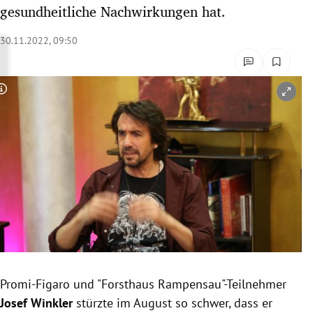
gesundheitliche Nachwirkungen hat.
rreich Untermenü
30.11.2022, 09:50
rt Untermenü
schaft Untermenü
Copyright-Hinweis öffnen/schließen
s Untermenü
zeit Untermenü
undheit Untermenü
tur Untermenü
nung Untermenü
lität Untermenü
Promi-Figaro und "Forsthaus Rampensau"-Teilnehmer
Josef Winkler
stürzte im August so schwer, dass er