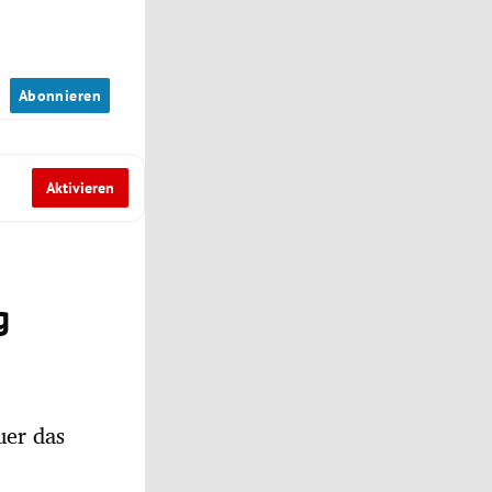
n
Abonnieren
Aktivieren
g
uer das