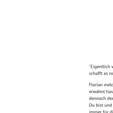
"Eigentlich
schafft es n
Florian meld
erwähnt hast
dennoch der 
Du bist und
immer für di