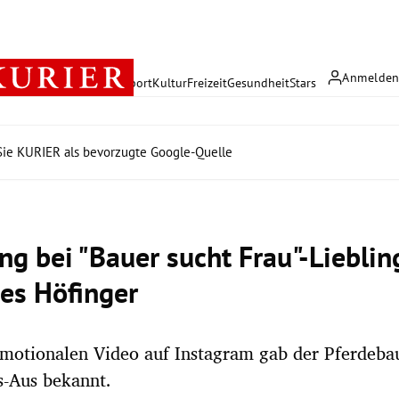
Anmelde
rreich
Politik
Wirtschaft
Sport
Kultur
Freizeit
Gesundheit
Stars
ie KURIER als bevorzugte Google-Quelle
ng bei "Bauer sucht Frau"-Lieblin
es Höfinger
motionalen Video auf Instagram gab der Pferdeba
s-Aus bekannt.