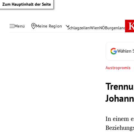
Zum Hauptinhalt der Seite
Menü
Meine Region
Schlagzeilen
Wien
NÖ
Burgenland
Öste
Wählen S
Austropromis
Trennu
Johann
In einem e
tik Untermenü
Beziehung
rreich Untermenü