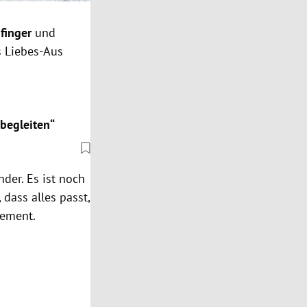
finger
und
s Liebes-Aus
 begleiten“
der. Es ist noch
 dass alles passt,
tement.