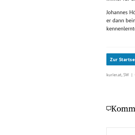
Johannes Hö
er dann bei
kennenlernt
Zur Startse
kurier.at, SW |
Komm