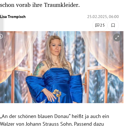
schon vorab ihre Traumkleider.
rreich Untermenü
Lisa Trompisch
25.02.2025, 06:00
rt Untermenü
25
schaft Untermenü
Copyright-Hinweis öffnen/schließen
s Untermenü
zeit Untermenü
undheit Untermenü
tur Untermenü
nung Untermenü
lität Untermenü
„An der schönen blauen Donau“ heißt ja auch ein
Walzer von Johann Strauss Sohn. Passend dazu