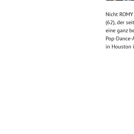
Nicht ROMY
(62), der se
eine ganz b
Pop-Dance-A
in
Houston
i