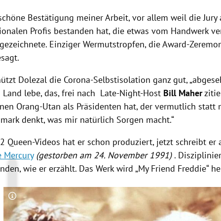
 schöne Bestätigung meiner Arbeit, vor allem weil die Jury
tionalen Profis bestanden hat, die etwas vom Handwerk ver
sgezeichnete. Einziger Wermutstropfen, die Award-Zerem
sagt.
nützt
Dolezal
die Corona-Selbstisolation ganz gut, „abges
 Land lebe, das, frei nach Late-Night-Host
Bill Maher
zitie
nen Orang-Utan als Präsidenten hat, der vermutlich statt
ark denkt, was mir natürlich Sorgen macht.“
2 Queen-Videos hat er schon produziert, jetzt schreibt er
e Mercury
(gestorben am
24. November 1991)
. Disziplinie
nden, wie er erzählt. Das Werk wird „My Friend
Freddie
“ h
Copyright-Hinweis öffnen/schließen