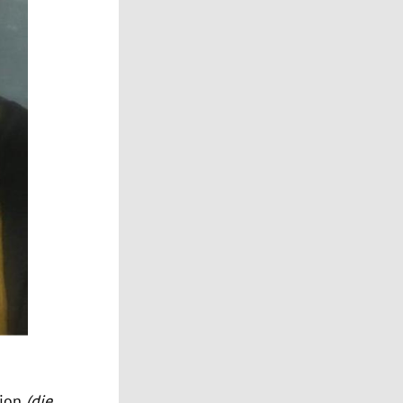
sion
(die