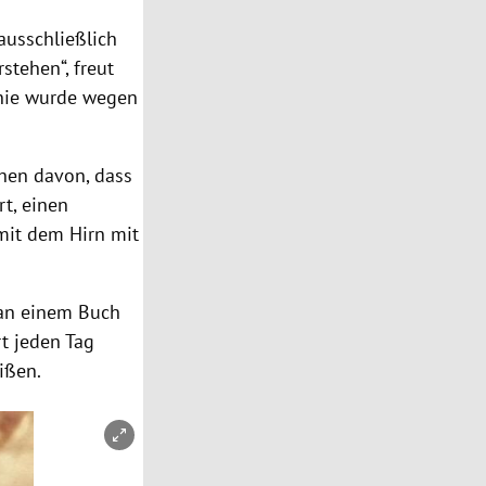
 ausschließlich
stehen“, freut
onie wurde wegen
ehen davon, dass
rt, einen
 mit dem Hirn mit
 an einem Buch
rt jeden Tag
eißen.