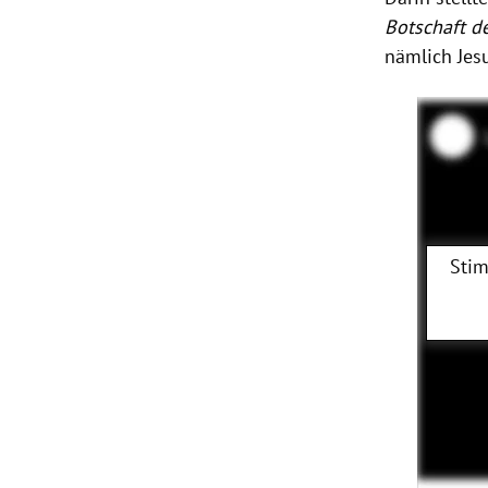
Botschaft d
nämlich Jes
Stim