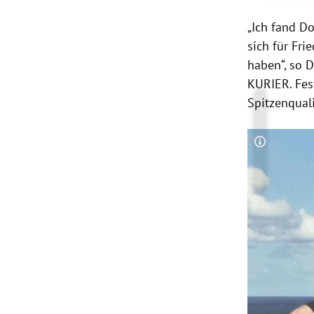
„Ich fand D
sich für Fr
haben“, so
D
KURIER. Fes
Spitzenquali
Copyright-