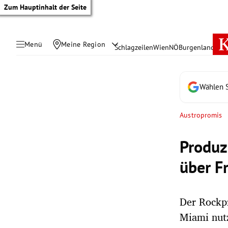
Zum Hauptinhalt der Seite
Menü
Meine Region
Schlagzeilen
Wien
NÖ
Burgenland
Öste
Wählen S
Austropromis
Produz
über F
Der Rockpr
tik Untermenü
Miami nut
rreich Untermenü