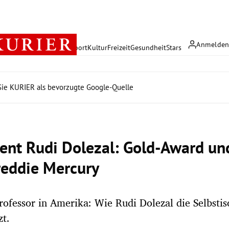
Anmelde
rreich
Politik
Wirtschaft
Sport
Kultur
Freizeit
Gesundheit
Stars
ie KURIER als bevorzugte Google-Quelle
ent Rudi Dolezal: Gold-Award un
reddie Mercury
ofessor in Amerika: Wie Rudi Dolezal die Selbstiso
zt.