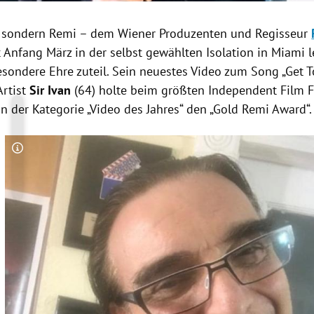
 sondern
Remi
– dem Wiener
Produzenten
und Regisseur
it Anfang März in der selbst gewählten Isolation in
Miami
l
esondere Ehre zuteil. Sein neuestes Video zum Song „Get 
rtist
Sir Ivan
(64) holte beim größten Independent Film Fe
n der Kategorie „Video des Jahres“ den „
Gold Remi
Award“.
Copyright-Hinweis öffnen/schließen