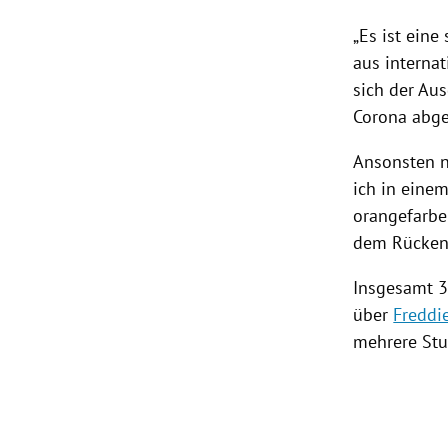
„Es ist eine
aus interna
sich der Au
Corona abge
Ansonsten 
ich in einem
orangefarbe
dem Rückenm
Insgesamt 3
über
Freddi
mehrere Stu