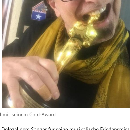
l mit seinem Gold-Award
e
Dolezal
dem Sänger für seine musikalische Friedensmis