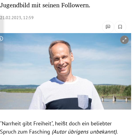
Jugendbild mit seinen Followern.
rreich Untermenü
21.02.2023, 12:59
rt Untermenü
schaft Untermenü
Copyright-Hinweis öffnen/schließen
s Untermenü
zeit Untermenü
undheit Untermenü
tur Untermenü
nung Untermenü
lität Untermenü
"Narrheit gibt Freiheit", heißt doch ein beliebter
Spruch zum Fasching
(Autor übrigens unbekannt)
.