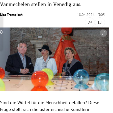
Vanmechelen stellen in Venedig aus.
rreich Untermenü
Lisa Trompisch
18.04.2024, 13:05
rt Untermenü
schaft Untermenü
Copyright-Hinweis öffnen/schließen
s Untermenü
zeit Untermenü
undheit Untermenü
tur Untermenü
nung Untermenü
lität Untermenü
Sind die Würfel für die Menschheit gefallen? Diese
Frage stellt sich die österreichische Künstlerin