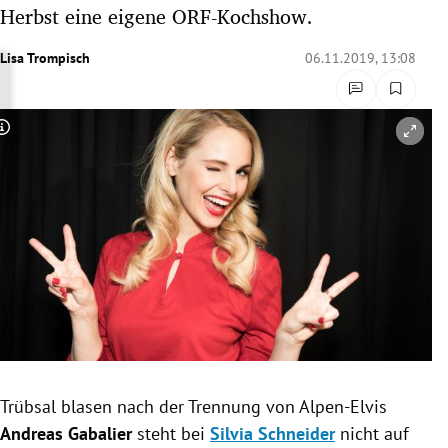
Herbst eine eigene ORF-Kochshow.
rreich Untermenü
Lisa Trompisch
06.11.2019, 13:08
rt Untermenü
schaft Untermenü
Copyright-Hinweis öffnen/schließen
s Untermenü
zeit Untermenü
undheit Untermenü
tur Untermenü
nung Untermenü
lität Untermenü
Trübsal
blasen nach der Trennung von Alpen-Elvis
Andreas Gabalier
steht bei
Silvia Schneider
nicht auf