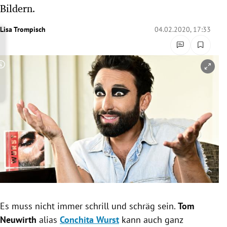
Bildern.
rreich Untermenü
Lisa Trompisch
04.02.2020, 17:33
rt Untermenü
schaft Untermenü
Copyright-Hinweis öffnen/schließen
s Untermenü
zeit Untermenü
undheit Untermenü
tur Untermenü
nung Untermenü
lität Untermenü
Es muss nicht immer schrill und schräg sein.
Tom
Neuwirth
alias
Conchita Wurst
kann auch ganz