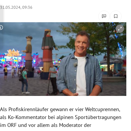
rreich Untermenü
31.05.2024, 09:36
rt Untermenü
Copyright-Hinweis öffnen/schließen
schaft Untermenü
s Untermenü
zeit Untermenü
undheit Untermenü
tur Untermenü
nung Untermenü
Als Profiskirennläufer gewann er vier Weltcuprennen,
als Ko-Kommentator bei alpinen Sportübertragungen
lität Untermenü
im ORF und vor allem als Moderator der