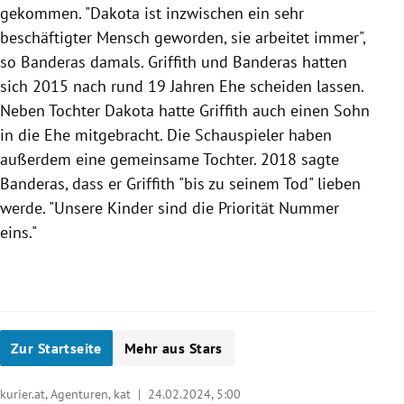
gekommen. "
Dakota
ist inzwischen ein sehr
Fol
beschäftigter Mensch geworden, sie arbeitet immer",
hät
so Banderas damals. Griffith und Banderas hatten
ent
sich 2015 nach rund 19 Jahren Ehe scheiden lassen.
Zeit
Neben Tochter
Dakota
hatte Griffith auch einen Sohn
lieb
in die Ehe mitgebracht. Die Schauspieler haben
du i
außerdem eine gemeinsame Tochter. 2018 sagte
'Nat
Banderas, dass er Griffith "bis zu seinem Tod" lieben
hal
werde. "Unsere Kinder sind die Priorität Nummer
kam
eins."
Slide 1 von 7
Zur Startseite
Mehr aus Stars
kurier.at, Agenturen, kat |
24.02.2024, 5:00