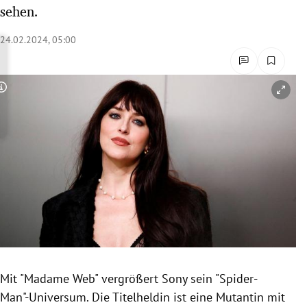
sehen.
rreich Untermenü
24.02.2024, 05:00
rt Untermenü
schaft Untermenü
Copyright-Hinweis öffnen/schließen
s Untermenü
zeit Untermenü
undheit Untermenü
tur Untermenü
nung Untermenü
lität Untermenü
Mit "Madame Web" vergrößert Sony sein "Spider-
Man"-Universum. Die Titelheldin ist eine Mutantin mit