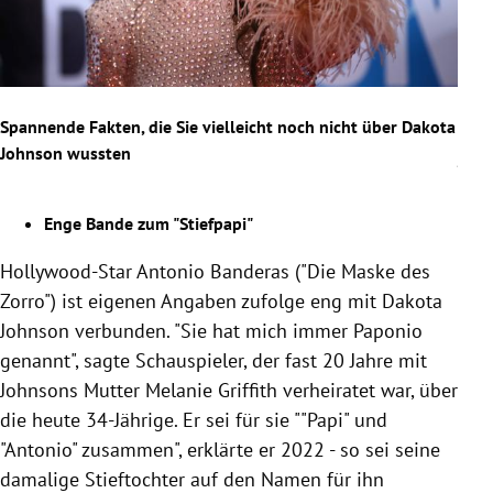
Spannende Fakten, die Sie vielleicht noch nicht über Dakota
Span
Johnson wussten
John
Enge Bande zum "Stiefpapi"
Hollywood-Star Antonio Banderas ("Die Maske des
Dak
Zorro") ist eigenen Angaben zufolge eng mit
Dakota
ihre
Johnson verbunden
. "Sie hat mich immer Paponio
sei
genannt", sagte Schauspieler, der fast 20 Jahre mit
und
Johnsons
Mutter Melanie Griffith verheiratet war, über
202
die heute 34-Jährige. Er sei für sie ""Papi" und
mal
"Antonio" zusammen", erklärte er 2022 - so sei seine
verr
damalige Stieftochter auf den Namen für ihn
Tal