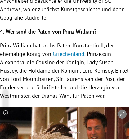
Anschließend besuchte er die University of
St.
Andrews
, wo er zunächst Kunstgeschichte und dann
Geografie studierte.
4. Wer sind die Paten von
Prinz William
?
Prinz William
hat sechs Paten. Konstantin II, der
ehemalige König von
Griechenland
,
Prinzessin
Alexandra, die Cousine der Königin, Lady
Susan
Hussey
, die Hofdame der Königin,
Lord Romsey
, Enkel
von Lord Mountbatten, Sir
Laurens van der Post
, der
Entdecker und Schriftsteller und die Herzogin von
Westminster
, der Dianas Wahl für Paten war.
Copyright-Hinweis öffnen/schließen