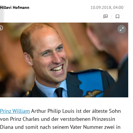
rreich Untermenü
Hillevi Hofmann
10.09.2018, 04:00
rt Untermenü
Copyright-Hinweis öffnen/schließen
schaft Untermenü
s Untermenü
zeit Untermenü
undheit Untermenü
tur Untermenü
nung Untermenü
Prinz William
Arthur Philip Louis
ist der älteste Sohn
von
Prinz Charles
und der verstorbenen
Prinzessin
lität Untermenü
Diana
und somit nach seinem Vater Nummer zwei in