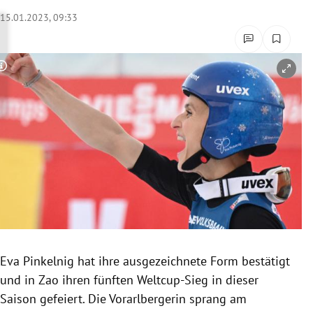
rreich Untermenü
15.01.2023, 09:33
rt Untermenü
Copyright-Hinweis öffnen/schließen
schaft Untermenü
s Untermenü
zeit Untermenü
undheit Untermenü
tur Untermenü
nung Untermenü
Eva Pinkelnig hat ihre ausgezeichnete Form bestätigt
und in Zao ihren fünften Weltcup-Sieg in dieser
lität Untermenü
Saison gefeiert. Die Vorarlbergerin sprang am