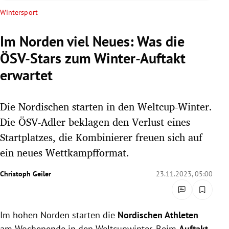
rreich Untermenü
Wintersport
rt Untermenü
Im Norden viel Neues: Was die
ÖSV-Stars zum Winter-Auftakt
schaft Untermenü
erwartet
s Untermenü
Die Nordischen starten in den Weltcup-Winter.
zeit Untermenü
Die ÖSV-Adler beklagen den Verlust eines
undheit Untermenü
Startplatzes, die Kombinierer freuen sich auf
ein neues Wettkampfformat.
tur Untermenü
Christoph Geiler
23.11.2023, 05:00
nung Untermenü
lität Untermenü
Im hohen Norden starten die
Nordischen Athleten
am Wochenende in den Weltcupwinter. Beim
Auftakt