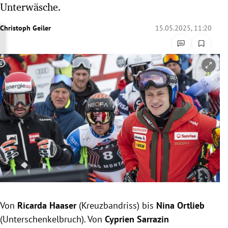
Unterwäsche.
rreich Untermenü
Christoph Geiler
15.05.2025, 11:20
rt Untermenü
schaft Untermenü
Copyright-Hinweis öffnen/schließen
s Untermenü
zeit Untermenü
undheit Untermenü
tur Untermenü
nung Untermenü
Von
Ricarda Haaser
(Kreuzbandriss) bis
Nina Ortlieb
lität Untermenü
(Unterschenkelbruch). Von
Cyprien Sarrazin