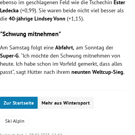
ebenso im geschlagenen Feld wie die Tschechin
Ester
Ledecka
(+0,99). Sie waren beide nicht viel besser als
die
40-jährige Lindsey Vonn
(+1,15).
"Schwung mitnehmen"
Am Samstag folgt eine
Abfahrt,
am Sonntag der
Super-G
. "Ich möchte den Schwung mitnehmen von
heute. Ich habe schon im Vorfeld gemerkt, dass alles
passt", sagt Hütter nach ihrem
neunten Weltcup-Sieg.
Zur Startseite
Mehr aus Wintersport
Ski Alpin
kurier.at, hot |
28.02.2025, 11:42