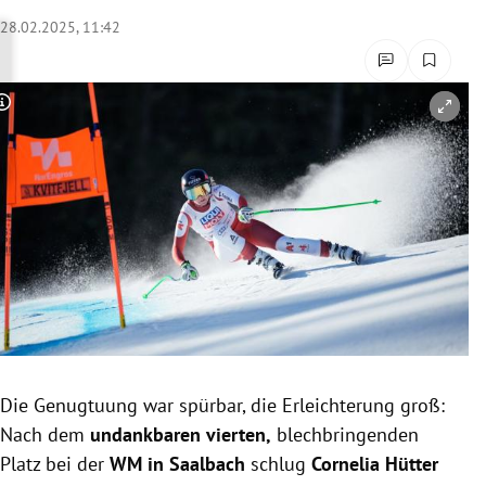
rreich Untermenü
28.02.2025, 11:42
rt Untermenü
Copyright-Hinweis öffnen/schließen
schaft Untermenü
s Untermenü
zeit Untermenü
undheit Untermenü
tur Untermenü
nung Untermenü
Die Genugtuung war spürbar, die Erleichterung groß:
Nach dem
undankbaren vierten,
blechbringenden
lität Untermenü
Platz bei der
WM in Saalbach
schlug
Cornelia Hütter