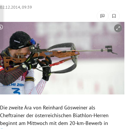
rreich Untermenü
02.12.2014, 09:39
rt Untermenü
Copyright-Hinweis öffnen/schließen
schaft Untermenü
s Untermenü
zeit Untermenü
undheit Untermenü
tur Untermenü
nung Untermenü
Die zweite Ära von Reinhard Gösweiner als
Cheftrainer der österreichischen Biathlon-Herren
lität Untermenü
beginnt am Mittwoch mit dem 20-km-Bewerb in