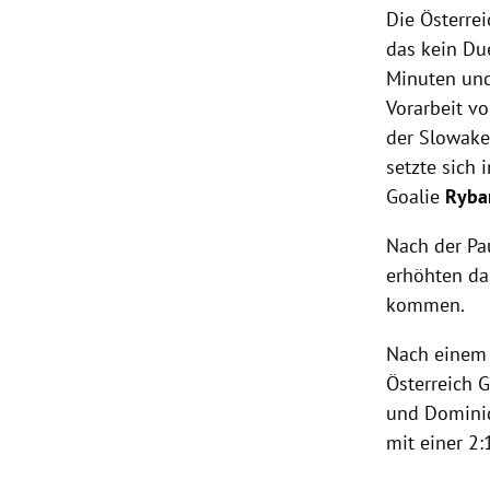
Die Österre
das kein Due
Minuten und
Vorarbeit v
der Slowak
setzte sich
Goalie
Ryba
Nach der Pa
erhöhten da
kommen.
Nach einem
Österreich 
und Domin
mit einer 2: