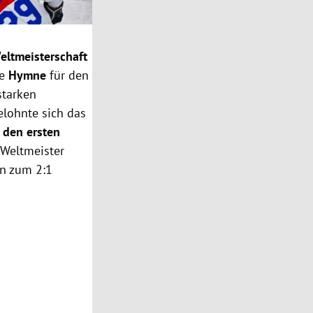
eltmeisterschaft
ie
Hymne
für den
starken
lohnte sich das
 den ersten
 Weltmeister
en zum 2:1