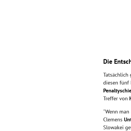
Die Entsc
Tatsächlich 
diesen fünf 
Penaltysch
Treffer von
"Wenn man d
Clemens
Un
Slowakei gew