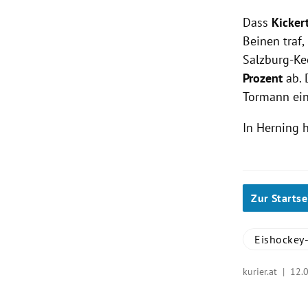
Dass
Kicker
Beinen traf,
Salzburg-Ke
Prozent
ab.
Tormann ei
In Herning h
Zur Startse
Eishocke
kurier.at |
12.