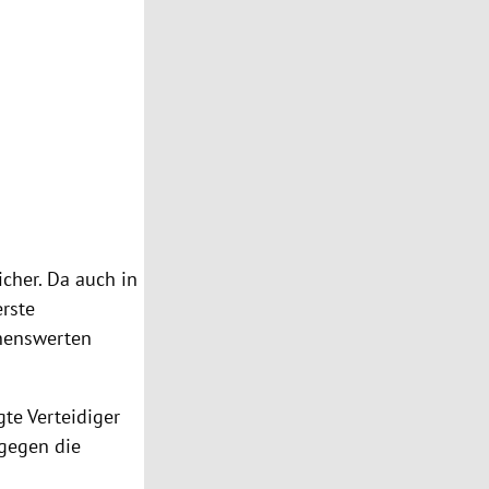
icher. Da auch in
erste
ehenswerten
te Verteidiger
 gegen die