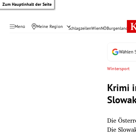
Zum Hauptinhalt der Seite
Menü
Meine Region
Schlagzeilen
Wien
NÖ
Burgenland
Öste
Wählen S
Wintersport
Krimi 
Slowak
Die Österr
tik Untermenü
Die Slowa
rreich Untermenü