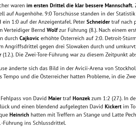
icher waren
im ersten Drittel die klar bessere Mannschaft.
ll auf Augenhöhe. 9:0 Torschüsse standen in der Statisti
 ein 1:0 auf der Anzeigentafel. Peter
Schneider
traf nach 
on Verteidiger Bernd
Wolf
zur Führung (8.). Nach einem ers
en durch
Cajkovic
erhöhte Österreich auf 2:0. Detroit-Stü
 im Angriffsdrittel gegen drei Slowaken durch und umkurv
r
(12.). Die Zwei-Tore-Führung war zu diesem Zeitpunkt ab
use änderte sich das Bild in der Avicii-Arena von Stockh
s Tempo und die Österreicher hatten Probleme, in die Zw
 Fehlpass von David
Maier
traf
Honzek
zum 1:2 (27.). In d
Glück und einen blendend aufgelegten David
Kickert
im To
ique
Heinrich
hatten mit Treffern an Stange und Latte Pec
1-Führung ins Schlussdrittel.