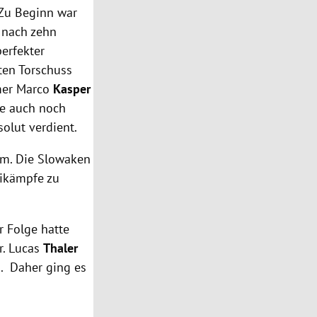
Zu Beginn war
k nach zehn
perfekter
ten Torschuss
rmer Marco
Kasper
te auch noch
solut verdient.
olm. Die Slowaken
eikämpfe zu
er Folge hatte
r. Lucas
Thaler
h. Daher ging es