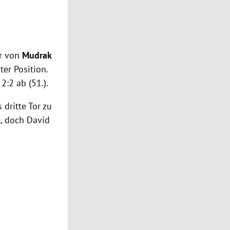
er von
Mudrak
ter Position.
2:2 ab (51.).
 dritte Tor zu
t, doch David