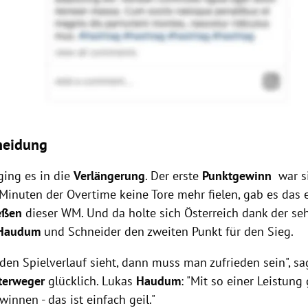
heidung
ging es in die
Verlängerung
. Der erste
Punktgewinn
war s
Minuten der Overtime keine Tore mehr fielen, gab es das 
ießen
dieser WM. Und da holte sich Österreich dank der s
Haudum
und Schneider den zweiten Punkt für den Sieg.
en Spielverlauf sieht, dann muss man zufrieden sein", sag
terweger
glücklich. Lukas
Haudum
: "Mit so einer Leistung
innen - das ist einfach geil."