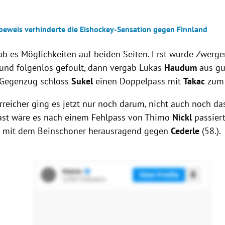
beweis verhinderte die Eishockey-Sensation gegen Finnland
ab es Möglichkeiten auf beiden Seiten. Erst wurde Zwerg
 und folgenlos gefoult, dann vergab Lukas
Haudum
aus gu
 Gegenzug schloss
Sukel
einen Doppelpass mit
Takac
zum 
rreicher ging es jetzt nur noch darum, nicht auch noch das
Fast wäre es nach einem Fehlpass von Thimo
Nickl
passier
t mit dem Beinschoner herausragend gegen
Cederle
(58.).