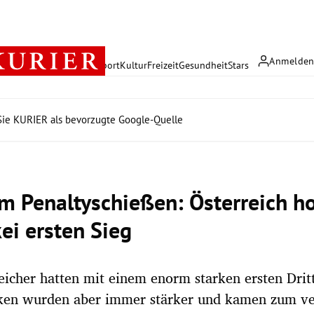
Anmelde
rreich
Politik
Wirtschaft
Sport
Kultur
Freizeit
Gesundheit
Stars
ie KURIER als bevorzugte Google-Quelle
im Penaltyschießen: Österreich h
ei ersten Sieg
eicher hatten mit einem enorm starken ersten Dritt
ken wurden aber immer stärker und kamen zum ve