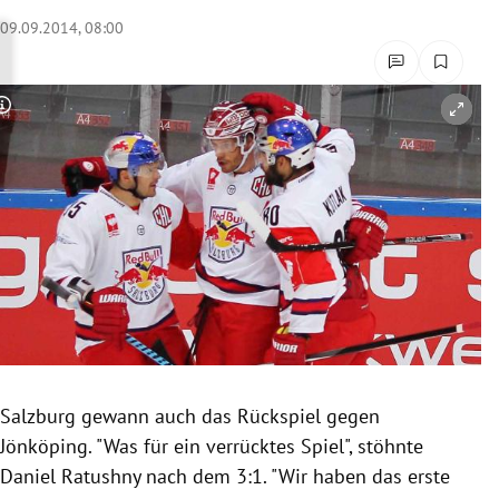
rreich Untermenü
09.09.2014, 08:00
rt Untermenü
Copyright-Hinweis öffnen/schließen
schaft Untermenü
s Untermenü
zeit Untermenü
undheit Untermenü
tur Untermenü
nung Untermenü
Salzburg
gewann auch das
Rückspiel
gegen
Jönköping
. "Was für ein verrücktes Spiel", stöhnte
lität Untermenü
Daniel Ratushny nach dem 3:1. "Wir haben das erste