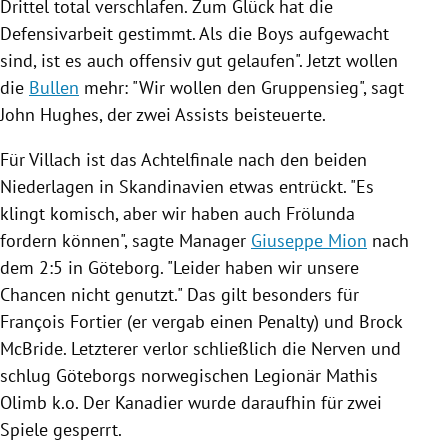
Drittel total verschlafen. Zum Glück hat die
Defensivarbeit gestimmt. Als die Boys aufgewacht
sind, ist es auch offensiv gut gelaufen". Jetzt wollen
die
Bullen
mehr: "Wir wollen den
Gruppensieg
", sagt
John Hughes
, der zwei Assists beisteuerte.
Für
Villach
ist das Achtelfinale nach den beiden
Niederlagen in
Skandinavien
etwas entrückt. "Es
klingt komisch, aber wir haben auch Frölunda
fordern können", sagte Manager
Giuseppe Mion
nach
dem 2:5 in
Göteborg
. "Leider haben wir unsere
Chancen nicht genutzt." Das gilt besonders für
François Fortier
(er vergab einen Penalty) und
Brock
McBride
. Letzterer verlor schließlich die Nerven und
schlug
Göteborgs
norwegischen Legionär
Mathis
Olimb
k.o. Der Kanadier wurde daraufhin für zwei
Spiele gesperrt.