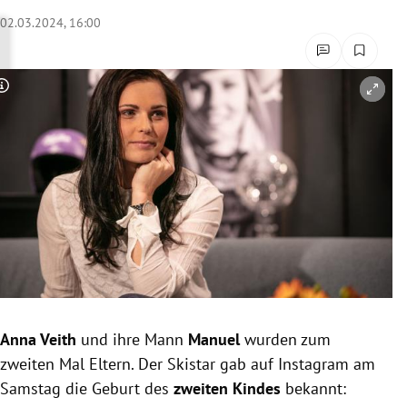
rreich Untermenü
02.03.2024, 16:00
rt Untermenü
Copyright-Hinweis öffnen/schließen
schaft Untermenü
s Untermenü
zeit Untermenü
undheit Untermenü
tur Untermenü
nung Untermenü
Anna Veith
und ihre Mann
Manuel
wurden zum
zweiten Mal Eltern. Der Skistar gab auf Instagram am
lität Untermenü
Samstag die Geburt des
zweiten Kindes
bekannt: