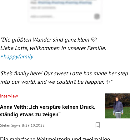
"Die größten Wunder sind ganz klein 🩷
Liebe Lotte, willkommen in unserer Familie.
#happyfamily
She’s finally here! Our sweet Lotte has made her step
into our world, and we couldn’t be happier. ✨"
Interview
Anna Veith: „Ich verspüre keinen Druck,
ständig etwas zu zeigen“
Stefan Sigwarth
29.10.2022
Die mehrfache Weltmeisterin und zweimalige