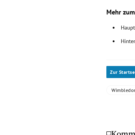
Mehr zum
Haupt
Hinte
Zur Startse
Wimbledo
Komm