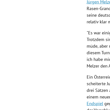
Jürgen Melz
Rasen-Gran
seine deuts
relativ klar 
"Es war ein
Trotzdem si
müde, aber 
diesem Turn
ich habe mi
Melzer
den A
Ein Österrei
scheiterte
J
drei Sätzen
einem neuer
Endspiel
ge