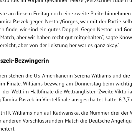
ussrunde. Im Vorjahr gewannen
Melzer
/
Petzschner
zudem 
te an diesem Freitag noch eine zweite Pleite hinnehmen. 
amira Paszek
gegen Nestor/Görges, war mit der Partie sel
Ich finde, wir sind ein gutes Doppel. Gegen Nestor und Gö
 Match, aber wir haben recht gut mitgehalten", sagte
Know
ereicht, aber von der Leistung her war es ganz okay."
aszek-Bezwingerin
men stehen die US-Amerikanerin
Serena Williams
und die 
im Finale.
Williams
bezwang am Donnerstag beim wichtig
r der Welt im Halbfinale die Weltranglisten-Zweite
Viktori
g
Tamira Paszek
im Viertelfinale ausgeschaltet hatte, 6:3,7:
trifft
Williams
nun auf
Radwanska
, die Nummer drei der W
m anderen Vorschlussrunden-Match die Deutsche Angeliqu
heitert.