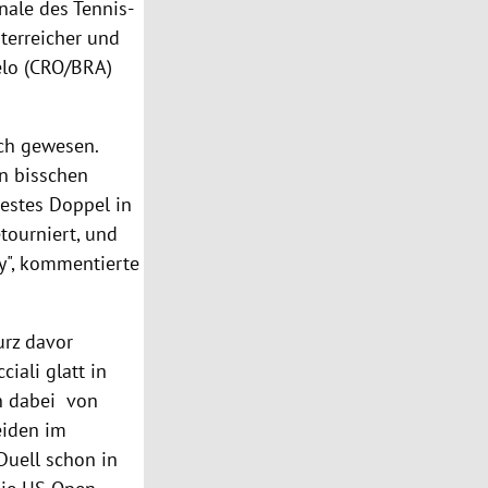
nale des Tennis-
sterreicher und
lo
(CRO/BRA)
tch gewesen.
n bisschen
estes Doppel in
etourniert, und
y", kommentierte
urz davor
ciali
glatt in
n dabei von
eiden im
Duell schon in