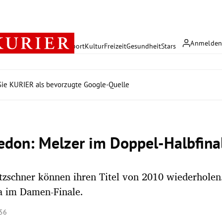
Anmelde
rreich
Politik
Wirtschaft
Sport
Kultur
Freizeit
Gesundheit
Stars
ie KURIER als bevorzugte Google-Quelle
don: Melzer im Doppel-Halbfina
zschner können ihren Titel von 2010 wiederholen
 im Damen-Finale.
:56