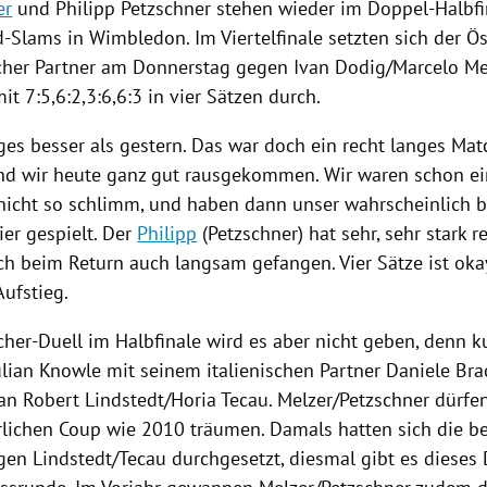
er
und
Philipp Petzschner
stehen wieder im Doppel-Halbfi
d-Slams in
Wimbledon
. Im Viertelfinale setzten sich der Ö
cher Partner am Donnerstag gegen
Ivan Dodig
/
Marcelo Me
mit 7:5,6:2,3:6,6:3 in vier Sätzen durch.
iges besser als gestern. Das war doch ein recht langes Ma
nd wir heute ganz gut rausgekommen. Wir waren schon ei
nicht so schlimm, und haben dann unser wahrscheinlich b
ier gespielt. Der
Philipp
(
Petzschner
) hat sehr, sehr stark r
ch beim Return auch langsam gefangen. Vier Sätze ist oka
ufstieg.
cher-Duell im Halbfinale wird es aber nicht geben, denn k
ulian Knowle
mit seinem italienischen Partner
Daniele Brac
 an
Robert Lindstedt
/Horia Tecau.
Melzer
/
Petzschner
dürfe
lichen Coup wie 2010 träumen. Damals hatten sich die b
gen
Lindstedt
/Tecau durchgesetzt, diesmal gibt es dieses 