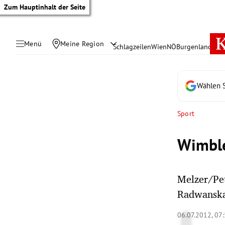
Zum Hauptinhalt der Seite
Menü
Meine Region
Schlagzeilen
Wien
NÖ
Burgenland
Öste
Wählen S
Sport
Wimble
Melzer/Pet
Radwanska
tik Untermenü
06.07.2012, 07
rreich Untermenü