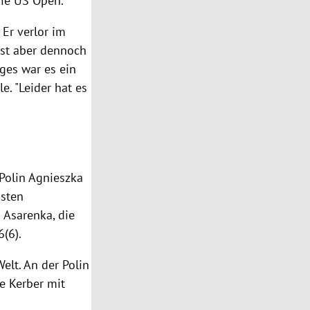
die
US Open
.
Er verlor im
bst aber dennoch
rges war es ein
le
. "Leider hat es
Polin
Agnieszka
sten
a Asarenka
, die
6(6).
elt. An der Polin
e Kerber mit