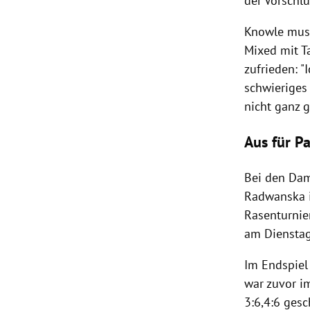
der Vorschl
Knowle
muss
Mixed mit
T
zufrieden: "
schwieriges
nicht ganz g
Aus für P
Bei den Da
Radwanska
Rasenturnie
am Diensta
Im
Endspiel
war zuvor i
3:6,4:6 gesc