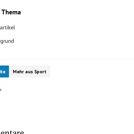
 Thema
artikel
rgrund
ite
Mehr aus Sport
n
entare