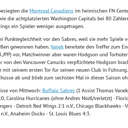
besiegten die
Montreal Canadiens
im heimischen FN-Cente
wie die
achtplatzierten
Washington Capitals
bei 80 Zählern
dings ein Spieler weniger ausgetragen.
ei Punktegleichheit vor den Sabres, weil sie mehr Spiele 
ießen gewonnen haben.
Vanek
bereitete den Treffer zum E
3./PP) vor, Matchwinner aber waren
Hodgson
und Torhüte
ar von den
Vancouver Canucks
verpflichtete
Hodgson
brach
te mit seinem ersten Tor für seinen neuen Club in Führung
schüsse ab und blieb zum sechsten Mal in dieser Saison oh
isse von Mittwoch:
Buffalo Sabres
(1 Assist
Thomas Vane
:0,
Carolina Hurricanes
(ohne
Andres Nödl
/verletzt) -
Flori
angers
-
Detroit Red Wings
2:1 n.V.,
Chicago Blackhawks
-
V
n.V.,
Anaheim Ducks
- St. Louis Blues 4:3.