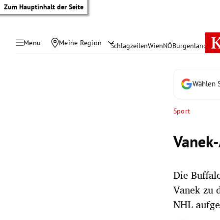
Zum Hauptinhalt der Seite
Menü
Meine Region
Schlagzeilen
Wien
NÖ
Burgenland
Öste
Wählen S
Sport
Vanek-
Die Buffa
Vanek zu d
tik Untermenü
NHL aufge
rreich Untermenü