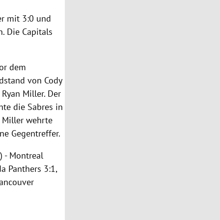
r mit 3:0 und
. Die Capitals
vor dem
ndstand von
Cody
r
Ryan Miller
. Der
te die Sabres in
.
Miller
wehrte
ne Gegentreffer.
k
) -
Montreal
da Panthers
3:1,
ancouver