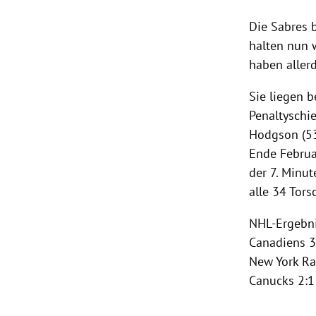
Die Sabres 
halten nun 
haben aller
Sie liegen b
Penaltysch
Hodgson
(5
Ende Febru
der 7. Minu
alle 34 Tor
NHL-Ergebn
Canadiens
3
New York R
Canucks
2:1 