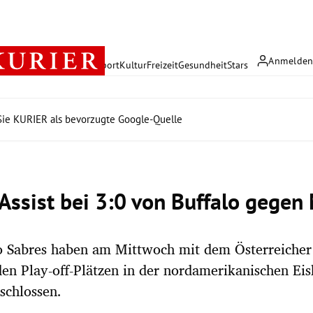
Anmelde
rreich
Politik
Wirtschaft
Sport
Kultur
Freizeit
Gesundheit
Stars
ie KURIER als bevorzugte Google-Quelle
Assist bei 3:0 von Buffalo gegen
lo Sabres haben am Mittwoch mit dem Österreiche
en Play-off-Plätzen in der nordamerikanischen Ei
schlossen.