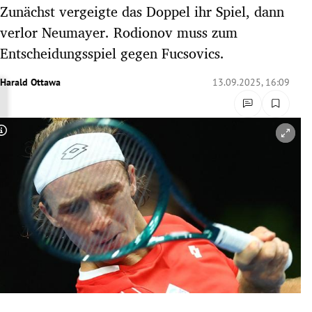
Zunächst vergeigte das Doppel ihr Spiel, dann
rreich Untermenü
verlor Neumayer. Rodionov muss zum
rt Untermenü
Entscheidungsspiel gegen Fucsovics.
schaft Untermenü
Harald Ottawa
13.09.2025, 16:09
s Untermenü
Copyright-Hinweis öffnen/schließen
zeit Untermenü
undheit Untermenü
tur Untermenü
nung Untermenü
lität Untermenü