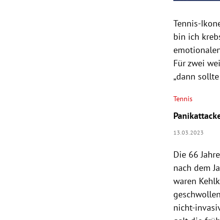
Tennis-Ikone
bin ich kreb
emotionalen
Für zwei we
„dann sollte 
Tennis
Panikattacke
13.03.2023
Die 66 Jahre
nach dem Ja
waren Kehlk
geschwollene
nicht-invas