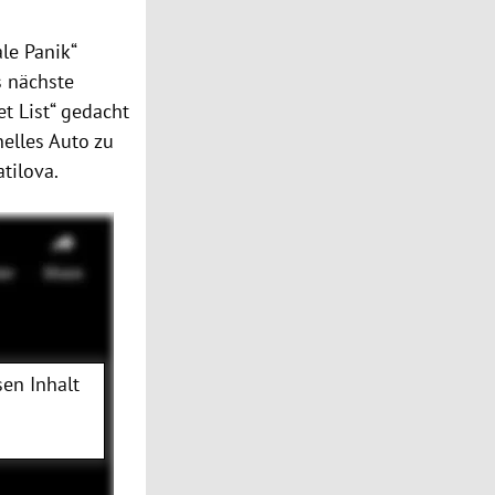
le Panik“
s nächste
t List“ gedacht
nelles Auto zu
tilova.
en Inhalt