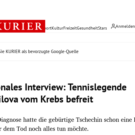
Anmelde
rreich
Politik
Wirtschaft
Sport
Kultur
Freizeit
Gesundheit
Stars
ie KURIER als bevorzugte Google-Quelle
nales Interview: Tennislegende
ilova vom Krebs befreit
iagnose hatte die gebürtige Tschechin schon eine Li
r dem Tod noch alles tun möchte.