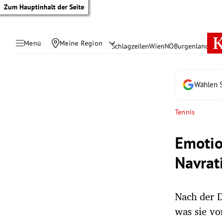
Zum Hauptinhalt der Seite
Menü
Meine Region
Schlagzeilen
Wien
NÖ
Burgenland
Öste
Wählen S
Tennis
Emotio
Navrat
Nach der D
tik Untermenü
was sie vo
rreich Untermenü