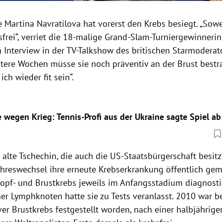
 Martina Navratilova hat vorerst den Krebs besiegt. „Sowe
sfrei“, verriet die 18-malige Grand-Slam-Turniergewinneri
 Interview in der TV-Talkshow des britischen Starmoderat
itere Wochen müsse sie noch präventiv an der Brust bestr
ich wieder fit sein“.
 wegen Krieg: Tennis-Profi aus der Ukraine sagte Spiel ab
 alte Tschechin, die auch die US-Staatsbürgerschaft besitzt
hreswechsel ihre erneute Krebserkrankung öffentlich gema
opf- und Brustkrebs jeweils im Anfangsstadium diagnosti
r Lymphknoten hatte sie zu Tests veranlasst. 2010 war bei
iver Brustkrebs festgestellt worden, nach einer halbjähri