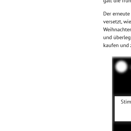
galt die frü
Der erneute 
versetzt, wi
Weihnachten
und überlegt
kaufen und z
Stim