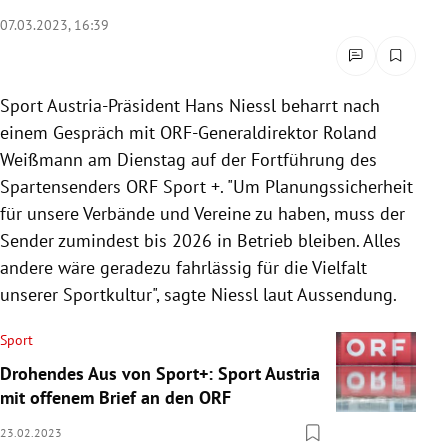
rreich Untermenü
07.03.2023, 16:39
rt Untermenü
Sport Austria-Präsident Hans Niessl beharrt nach
schaft Untermenü
einem Gespräch mit ORF-Generaldirektor Roland
Weißmann am Dienstag auf der Fortführung des
s Untermenü
Spartensenders ORF Sport +. "Um Planungssicherheit
für unsere Verbände und Vereine zu haben, muss der
zeit Untermenü
Sender zumindest bis 2026 in Betrieb bleiben. Alles
undheit Untermenü
andere wäre geradezu fahrlässig für die Vielfalt
unserer Sportkultur", sagte Niessl laut Aussendung.
tur Untermenü
Sport
nung Untermenü
Drohendes Aus von Sport+: Sport Austria
mit offenem Brief an den ORF
lität Untermenü
23.02.2023