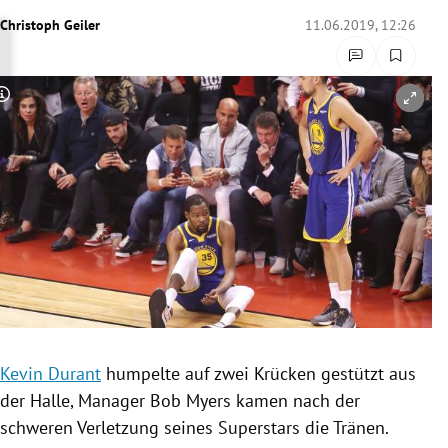
rreich Untermenü
Christoph Geiler
11.06.2019, 12:26
rt Untermenü
Copyright-Hinweis öffnen/schließen
schaft Untermenü
s Untermenü
zeit Untermenü
undheit Untermenü
tur Untermenü
nung Untermenü
Kevin Durant
humpelte auf zwei Krücken gestützt aus
der Halle, Manager
Bob Myers
kamen nach der
lität Untermenü
schweren Verletzung seines Superstars die Tränen.