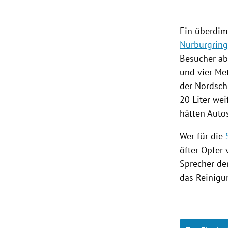
rt Untermenü
Ein überdim
Nürburgrin
schaft Untermenü
Besucher abr
s Untermenü
und vier Me
der Nordsch
zeit Untermenü
20 Liter we
hätten
Auto
undheit Untermenü
Wer für die
tur Untermenü
öfter Opfer
Sprecher de
nung Untermenü
das
Reinigu
lität Untermenü