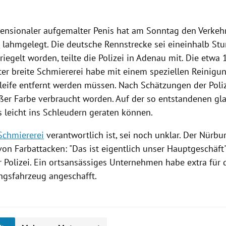
ensionaler aufgemalter Penis hat am Sonntag den Verkeh
g
lahmgelegt. Die deutsche
Rennstrecke
sei eineinhalb Stu
iegelt worden, teilte die
Polizei
in
Adenau
mit. Die etwa 
ter breite
Schmiererei
habe mit einem speziellen
Reinigu
leife entfernt werden müssen. Nach Schätzungen der
Poli
ißer Farbe verbraucht worden. Auf der so entstandenen gla
s
leicht ins Schleudern geraten können.
Schmiererei
verantwortlich ist, sei noch unklar. Der
Nürbur
 von
Farbattacken
: "Das ist eigentlich unser Hauptgeschäft"
r
Polizei
. Ein ortsansässiges Unternehmen habe extra für 
ngsfahrzeug
angeschafft.