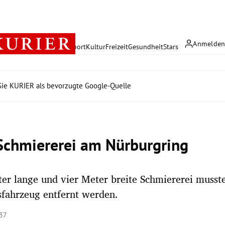
Anmelde
rreich
Politik
Wirtschaft
Sport
Kultur
Freizeit
Gesundheit
Stars
ie KURIER als bevorzugte Google-Quelle
Schmiererei am Nürburgring
er lange und vier Meter breite Schmiererei musst
fahrzeug entfernt werden.
:37