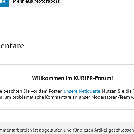
ite
Mehr aus Motorsport
entare