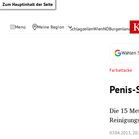
Zum Hauptinhalt der Seite
Menü
Meine Region
Schlagzeilen
Wien
NÖ
Burgenland
Öste
Wählen S
Farbattacke
Penis-
Die 15 Met
Reinigungs
tik Untermenü
07.04.2013, 20
rreich Untermenü