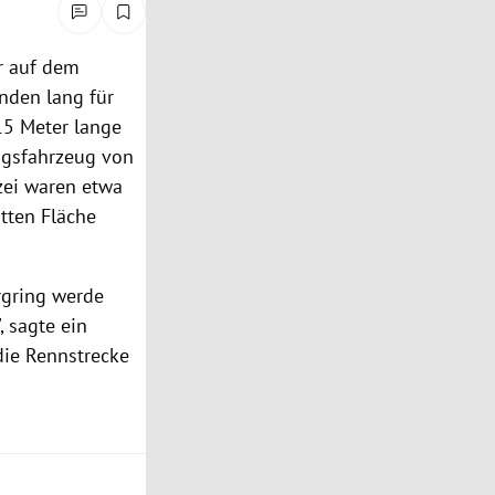
r auf dem
nden lang für
15 Meter lange
ngsfahrzeug
von
zei
waren etwa
tten Fläche
gring
werde
, sagte ein
die
Rennstrecke