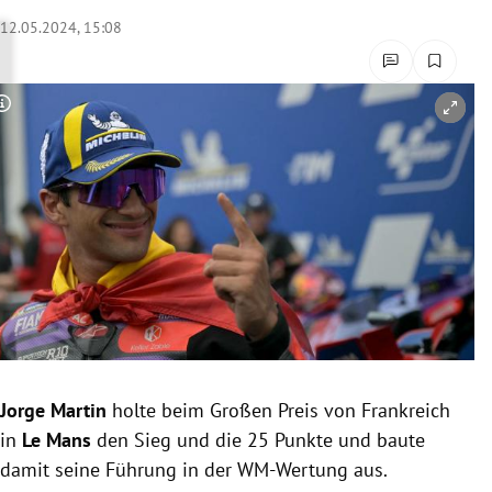
rreich Untermenü
12.05.2024, 15:08
rt Untermenü
Copyright-Hinweis öffnen/schließen
schaft Untermenü
s Untermenü
zeit Untermenü
undheit Untermenü
tur Untermenü
nung Untermenü
Jorge Martin
holte beim Großen Preis von Frankreich
in
Le Mans
den Sieg und die 25 Punkte und baute
lität Untermenü
damit seine Führung in der WM-Wertung aus.