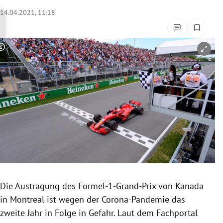
rreich Untermenü
14.04.2021, 11:18
rt Untermenü
Copyright-Hinweis öffnen/schließen
schaft Untermenü
s Untermenü
zeit Untermenü
undheit Untermenü
tur Untermenü
nung Untermenü
Die Austragung des Formel-1-Grand-Prix von Kanada
in Montreal ist wegen der Corona-Pandemie das
lität Untermenü
zweite Jahr in Folge in Gefahr. Laut dem Fachportal