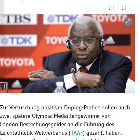
rreich Untermenü
rt Untermenü
Copyright-Hinweis öffnen/schließen
schaft Untermenü
s Untermenü
zeit Untermenü
undheit Untermenü
tur Untermenü
Zur
Vertuschung
positiver Doping-Proben sollen auch
nung Untermenü
zwei spätere Olympia-Medaillengewinner von
London
Bestechungsgelder
an die Führung des
lität Untermenü
Leichtathletik-Weltverbands (
IAAF
) gezahlt haben.