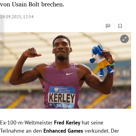
von Usain Bolt brechen.
rreich Untermenü
19.09.2025, 12:54
rt Untermenü
schaft Untermenü
Copyright-Hinweis öffnen/schließen
s Untermenü
zeit Untermenü
undheit Untermenü
tur Untermenü
nung Untermenü
Ex-100-m-Weltmeister
Fred Kerley
hat seine
lität Untermenü
Teilnahme an den
Enhanced Games
verkündet. Der