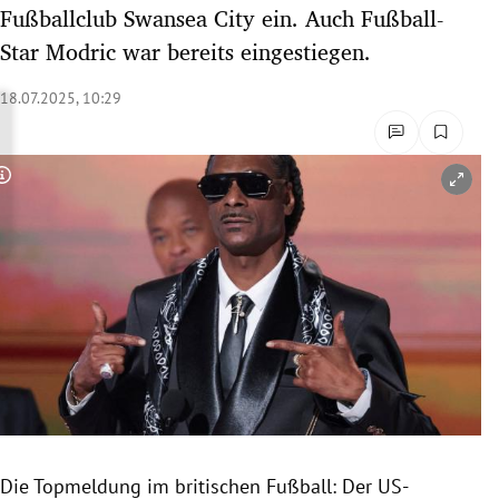
Fußballclub Swansea City ein. Auch Fußball-
rreich Untermenü
Star Modric war bereits eingestiegen.
rt Untermenü
18.07.2025, 10:29
schaft Untermenü
s Untermenü
Copyright-Hinweis öffnen/schließen
zeit Untermenü
undheit Untermenü
tur Untermenü
nung Untermenü
lität Untermenü
Die Topmeldung im britischen Fußball: Der US-