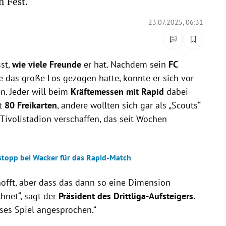
n Fest.
23.07.2025, 06:31
st,
wie viele Freunde
er hat. Nachdem sein
FC
 das große Los gezogen hatte, konnte er sich vor
n. Jeder will beim
Kräftemessen mit Rapid
dabei
t
80 Freikarten
, andere wollten sich gar als „Scouts“
 Tivolistadion verschaffen, das seit Wochen
stopp bei Wacker für das Rapid-Match
hofft, aber dass das dann so eine Dimension
hnet“, sagt der
Präsident des Drittliga-Aufsteigers.
ses Spiel angesprochen.“