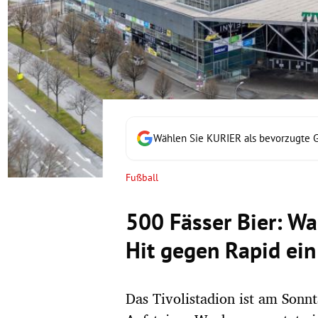
rt Untermenü
schaft Untermenü
s Untermenü
zeit Untermenü
Wählen Sie KURIER als bevorzugte 
undheit Untermenü
Fußball
tur Untermenü
500 Fässer Bier: Wac
nung Untermenü
Hit gegen Rapid ein
lität Untermenü
Das Tivolistadion ist am Sonnt