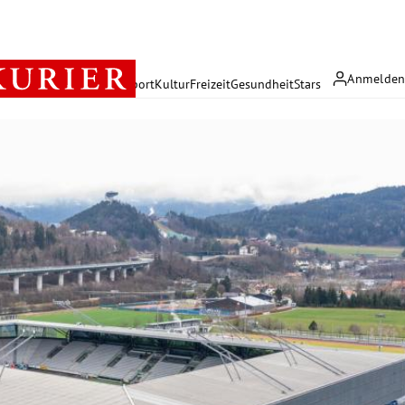
Anmelde
rreich
Politik
Wirtschaft
Sport
Kultur
Freizeit
Gesundheit
Stars