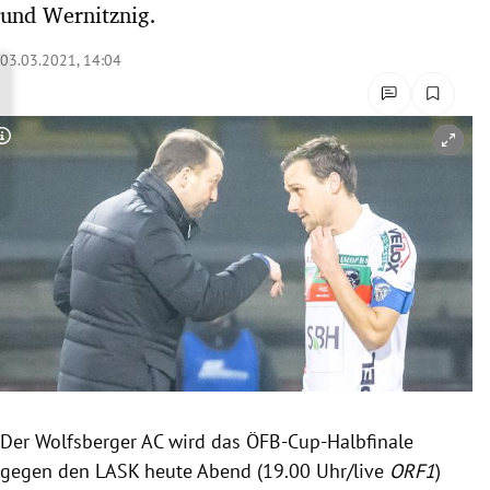
und Wernitznig.
rreich Untermenü
03.03.2021, 14:04
rt Untermenü
schaft Untermenü
Copyright-Hinweis öffnen/schließen
s Untermenü
zeit Untermenü
undheit Untermenü
tur Untermenü
nung Untermenü
Der Wolfsberger AC wird das ÖFB-Cup-Halbfinale
lität Untermenü
gegen den LASK heute Abend (19.00 Uhr/live
ORF1
)