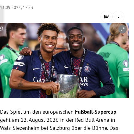
rreich Untermenü
11.09.2025, 17:53
rt Untermenü
Copyright-Hinweis öffnen/schließen
schaft Untermenü
s Untermenü
zeit Untermenü
undheit Untermenü
tur Untermenü
nung Untermenü
Das Spiel um den europäischen
Fußball-Supercup
geht am 12. August 2026 in der Red Bull Arena in
lität Untermenü
Wals-Siezenheim bei Salzburg über die Bühne. Das