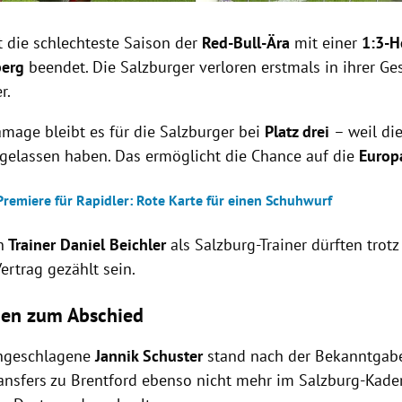
 die schlechteste Saison der
Red-Bull-Ära
mit einer
1:3-H
berg
beendet. Die Salzburger verloren erstmals in ihrer G
er.
amage bleibt es für die Salzburger bei
Platz drei
– weil di
sgelassen haben. Das ermöglicht die Chance auf die
Europ
Premiere für Rapidler: Rote Karte für einen Schuhwurf
n
Trainer Daniel Beichler
als Salzburg-Trainer dürften trot
ertrag gezählt sein.
nen zum Abschied
angeschlagene
Jannik Schuster
stand nach der Bekanntgab
ransfers zu Brentford ebenso nicht mehr im Salzburg-Kade