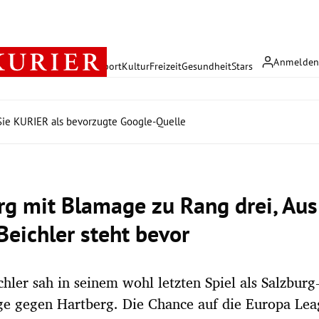
Anmelde
rreich
Politik
Wirtschaft
Sport
Kultur
Freizeit
Gesundheit
Stars
ie KURIER als bevorzugte Google-Quelle
rg mit Blamage zu Rang drei, Aus
Beichler steht bevor
chler sah in seinem wohl letzten Spiel als Salzburg
e gegen Hartberg. Die Chance auf die Europa Leag