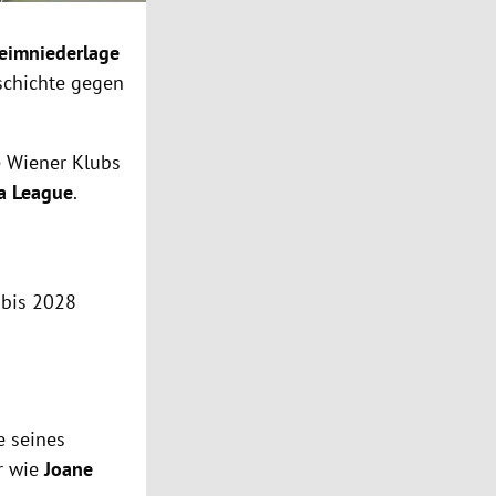
eimniederlage
eschichte gegen
e Wiener Klubs
a League
.
z bis 2028
e seines
r wie
Joane