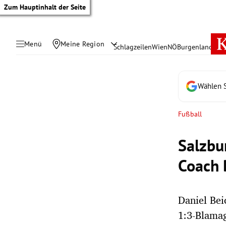
Zum Hauptinhalt der Seite
Menü
Meine Region
Schlagzeilen
Wien
NÖ
Burgenland
Öste
Wählen S
Fußball
Salzbu
Coach 
Daniel Bei
tik Untermenü
1:3-Blamag
rreich Untermenü