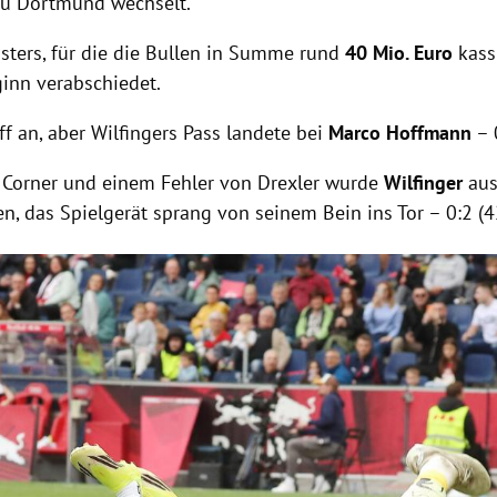
 zu Dortmund wechselt.
sters, für die die Bullen in Summe rund
40 Mio. Euro
kass
ginn verabschiedet.
ff an, aber Wilfingers Pass landete bei
Marco Hoffmann
– 
Corner und einem Fehler von Drexler wurde
Wilfinger
aus
, das Spielgerät sprang von seinem Bein ins Tor – 0:2 (42
Hinweis öffnen/schließen