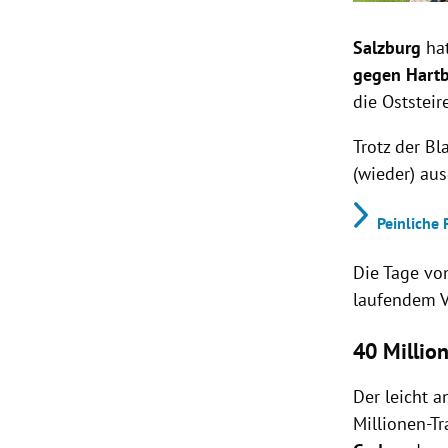
Salzburg
hat
gegen Hart
die Oststeir
Trotz der Bl
(wieder) au
Peinliche 
Die Tage vo
laufendem V
40 Millio
Der leicht 
Millionen-T