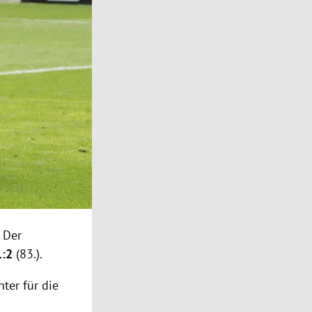
 Der
1:2
(83.).
ter für die