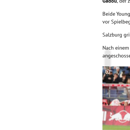
Gadou
, der
Beide Young
vor Spielbe
Salzburg gri
Nach einem 
angeschossen
Copyright-