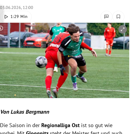
03.06.2026, 12:00
rreich Untermenü
1:29 Min
rt Untermenü
Copyright-Hinweis öffnen/schließen
schaft Untermenü
s Untermenü
zeit Untermenü
undheit Untermenü
tur Untermenü
nung Untermenü
Von Lukas Bergmann
Die Saison in der
Regionalliga Ost
ist so gut wie
lität Untermenü
vorbei. Mit
Gloggnitz
steht der Meister fest und auch