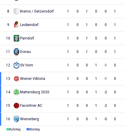
8
Krems / Getzersdorf
1
0
1
0
0
1
9
Leobendorf
1
0
1
0
0
1
10
Parndorf
1
0
1
0
0
1
11
Donau
1
0
1
0
0
1
12
SV Horn
1
0
0
1
-1
0
13
Wiener Viktoria
1
0
0
1
-1
0
14
Mattersburg 2020
1
0
0
1
-2
0
15
Favoritner AC
1
0
0
1
-2
0
16
Wienerberg
1
0
0
1
-5
0
Aufstieg
Abstieg