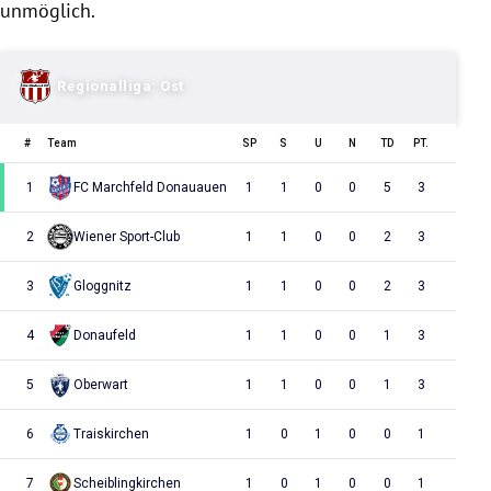
unmöglich.
Regionalliga: Ost
#
Team
SP
S
U
N
TD
PT.
1
FC Marchfeld Donauauen
1
1
0
0
5
3
2
Wiener Sport-Club
1
1
0
0
2
3
3
Gloggnitz
1
1
0
0
2
3
4
Donaufeld
1
1
0
0
1
3
5
Oberwart
1
1
0
0
1
3
6
Traiskirchen
1
0
1
0
0
1
7
Scheiblingkirchen
1
0
1
0
0
1