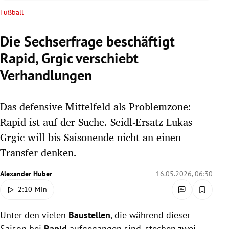
rreich Untermenü
Fußball
rt Untermenü
Die Sechserfrage beschäftigt
Rapid, Grgic verschiebt
schaft Untermenü
Verhandlungen
s Untermenü
Das defensive Mittelfeld als Problemzone:
zeit Untermenü
Rapid ist auf der Suche. Seidl-Ersatz Lukas
undheit Untermenü
Grgic will bis Saisonende nicht an einen
Transfer denken.
tur Untermenü
Alexander Huber
16.05.2026, 06:30
nung Untermenü
2:10 Min
lität Untermenü
Unter den vielen
Baustellen
, die während dieser
Saison bei
Rapid
aufgegangen sind, stechen zwei