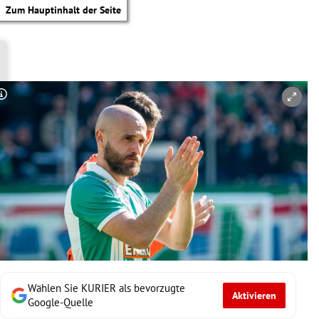
Zum Hauptinhalt der Seite
Copyright-Hinweis öffnen/schließen
Wählen Sie KURIER als bevorzugte
Aktivieren
tik Untermenü
Google-Quelle