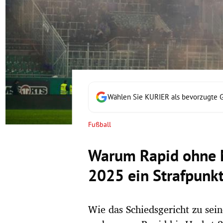
rt Untermenü
schaft Untermenü
s Untermenü
zeit Untermenü
Wählen Sie KURIER als bevorzugte 
undheit Untermenü
Fußball
tur Untermenü
Warum Rapid ohne M
nung Untermenü
2025 ein Strafpunkt
lität Untermenü
Wie das Schiedsgericht zu sei