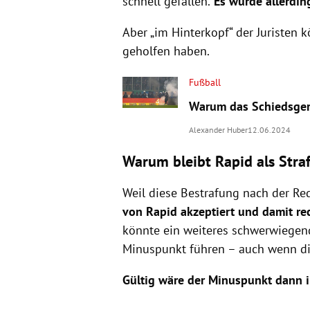
schnell gefallen.
Es wurde allerdin
Aber „im Hinterkopf“ der Juriste
geholfen haben.
Fußball
Warum das Schiedsgeri
Alexander Huber
12.06.2024
Warum bleibt Rapid als Str
Weil diese Bestrafung nach der R
von Rapid akzeptiert und damit re
könnte ein weiteres schwerwiegen
Minuspunkt führen – auch wenn die
Gültig wäre der Minuspunkt dann i