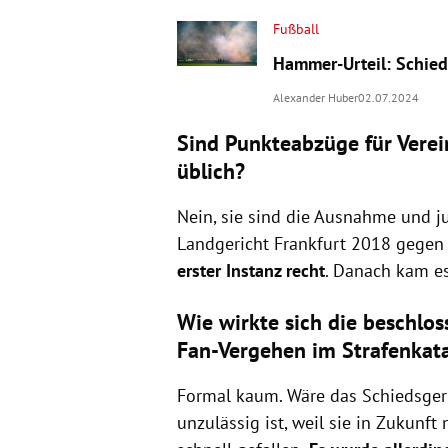
Fußball
Hammer-Urteil: Schied
Alexander Huber
02.07.2024
Sind Punkteabzüge für Verei
üblich?
Nein, sie sind die Ausnahme und ju
Landgericht Frankfurt 2018 gegen
erster Instanz recht
. Danach kam es
Wie wirkte sich die beschlo
Fan-Vergehen im Strafenkata
Formal kaum. Wäre das Schiedsgeri
unzulässig ist, weil sie in Zukunft