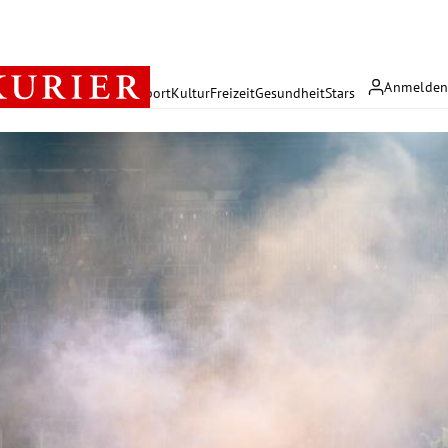
Anmelde
rreich
Politik
Wirtschaft
Sport
Kultur
Freizeit
Gesundheit
Stars