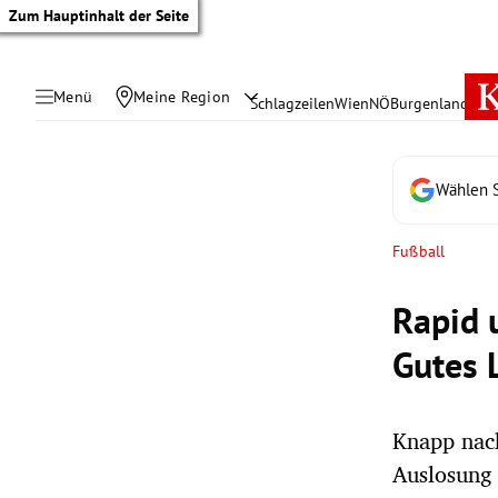
Zum Hauptinhalt der Seite
Menü
Meine Region
Schlagzeilen
Wien
NÖ
Burgenland
Öste
Wählen S
Fußball
Rapid 
Gutes 
Knapp nach
tik Untermenü
Auslosung 
rreich Untermenü