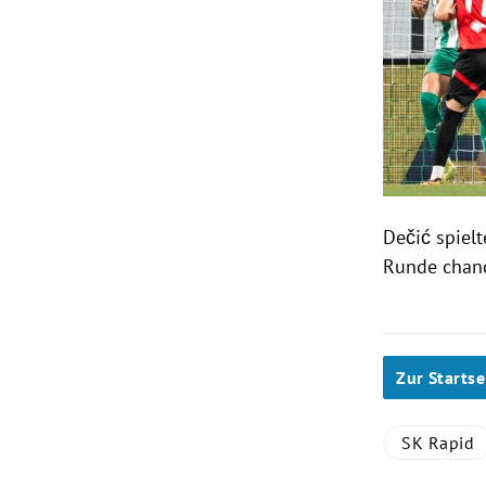
Dečić spielt
Runde chanc
Zur Startse
SK Rapid