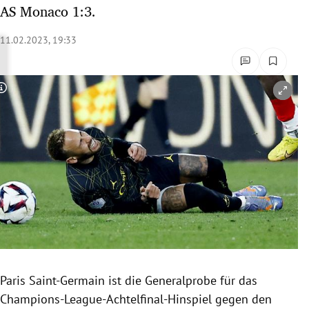
AS Monaco 1:3.
rreich Untermenü
11.02.2023, 19:33
rt Untermenü
schaft Untermenü
Copyright-Hinweis öffnen/schließen
s Untermenü
zeit Untermenü
undheit Untermenü
tur Untermenü
nung Untermenü
lität Untermenü
Paris Saint-Germain ist die Generalprobe für das
Champions-League-Achtelfinal-Hinspiel gegen den