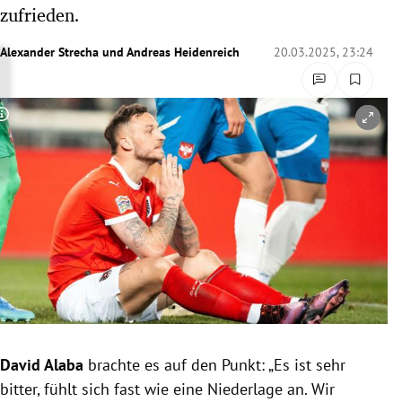
zufrieden.
rreich Untermenü
Alexander Strecha
und
Andreas Heidenreich
20.03.2025, 23:24
rt Untermenü
schaft Untermenü
Copyright-Hinweis öffnen/schließen
s Untermenü
zeit Untermenü
undheit Untermenü
tur Untermenü
nung Untermenü
lität Untermenü
David Alaba
brachte es auf den Punkt: „Es ist sehr
bitter, fühlt sich fast wie eine Niederlage an. Wir