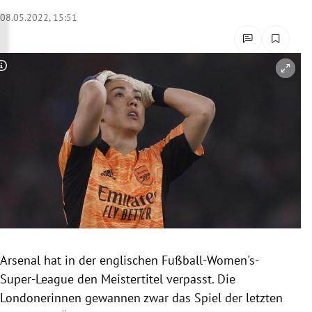
rreich Untermenü
08.05.2022, 15:51
rt Untermenü
Copyright-Hinweis öffnen/schließen
schaft Untermenü
s Untermenü
zeit Untermenü
undheit Untermenü
tur Untermenü
nung Untermenü
Arsenal hat in der englischen Fußball-Women's-
Super-League den Meistertitel verpasst. Die
lität Untermenü
Londonerinnen gewannen zwar das Spiel der letzten