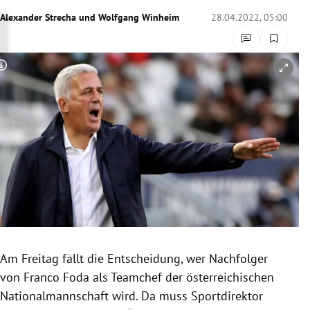
rreich Untermenü
Alexander Strecha
und
Wolfgang Winheim
28.04.2022, 05:00
rt Untermenü
Copyright-Hinweis öffnen/schließen
schaft Untermenü
s Untermenü
zeit Untermenü
undheit Untermenü
tur Untermenü
nung Untermenü
Am Freitag fällt die Entscheidung, wer Nachfolger
von Franco Foda als Teamchef der österreichischen
lität Untermenü
Nationalmannschaft wird. Da muss Sportdirektor