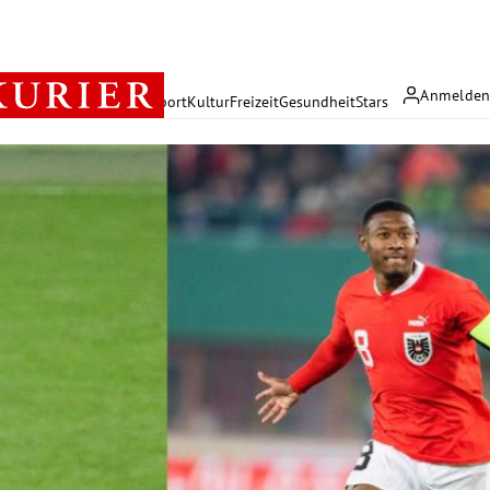
Anmelde
rreich
Politik
Wirtschaft
Sport
Kultur
Freizeit
Gesundheit
Stars