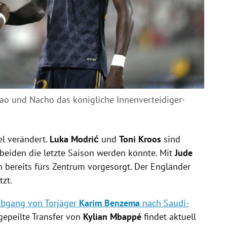
tao und Nacho das königliche Innenverteidiger-
el verändert.
Luka Modri
ć
und
Toni Kroos
sind
beiden die letzte Saison werden könnte. Mit
Jude
bereits fürs Zentrum vorgesorgt. Der Engländer
tzt.
bgang von Torjäger
Karim Benzema
nach Saudi-
gepeilte Transfer von
Kylian Mbappé
findet aktuell