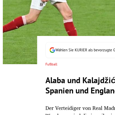
rt Untermenü
schaft Untermenü
s Untermenü
zeit Untermenü
Wählen Sie KURIER als bevorzugte 
undheit Untermenü
Fußball
tur Untermenü
Alaba und Kalajdžić
nung Untermenü
Spanien und Englan
lität Untermenü
Der Verteidiger von Real Mad