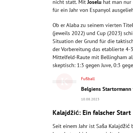
nicht statt. Mit
Joselu
hat man nur 
für ein Jahr von Espanyol ausgelieh
Ob er Alaba zu seinem vierten Tit
(jeweils 2022) und Cup (2023) sch
Situation der Grund für die taktisc
der Vorbereitung das etablierte 4-
Mittelfeld-Raute mit Bellingham a
skeptisch: 1:3 gegen Juve, 0:3 geg
Fußball
Belgiens Startormann 
10.08.2023
Kalajdžić
: Ein falscher Start
Seit einem Jahr ist
Saša Kalajdžić
b