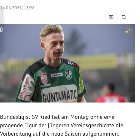
rreich Untermenü
14.06.2021, 18:26
rt Untermenü
Copyright-Hinweis öffnen/schließen
schaft Untermenü
s Untermenü
zeit Untermenü
undheit Untermenü
tur Untermenü
nung Untermenü
Bundesligist SV Ried hat am Montag ohne eine
prägende Figur der jüngeren Vereinsgeschichte die
lität Untermenü
Vorbereitung auf die neue Saison aufgenommen.