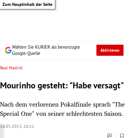
Zum Hauptinhalt der Seite
Wählen Sie KURIER als bevorzugte
Aktivieren
Google-Quelle
Real Madrid
Mourinho gesteht: "Habe versagt"
Nach dem verlorenen Pokalfinale sprach "The
Special One" von seiner schlechtesten Saison.
18.05.2013, 10:12
tik Untermenü