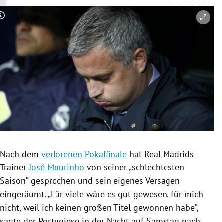
rreich Untermenü
Copyright-Hinweis öffnen/schließen
rt Untermenü
schaft Untermenü
s Untermenü
zeit Untermenü
undheit Untermenü
tur Untermenü
Nach dem
verlorenen Pokalfinale
hat Real
Madrids
Trainer
José Mourinho
von seiner „schlechtesten
nung Untermenü
Saison“ gesprochen und sein eigenes Versagen
eingeräumt. „Für viele wäre es gut gewesen, für mich
lität Untermenü
nicht, weil ich keinen großen Titel gewonnen habe“,
sagte der Portugiese in der Nacht auf Samstag nach